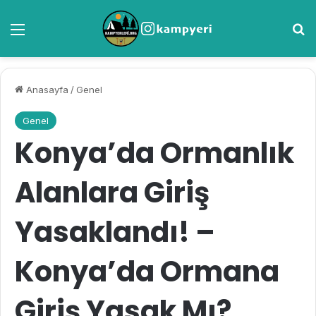
Menü
A
Anasayfa
/
Genel
Genel
Konya’da Ormanlık
Alanlara Giriş
Yasaklandı! –
Konya’da Ormana
Giriş Yasak Mı?