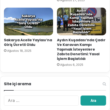
Ağustos 27, 2025
Sakarya Acelle Yaylası’na
Aydın Kuşadası’nda Çadır
Giriş Ücretli Oldu
Ve Karavan Kampı
Yapmak İsteyenlere
Ağustos 18, 2025
Zabıta Denetimi: Yasal
İşlem Başlatıldı
Ağustos 6, 2025
Site içi arama
A
r
a