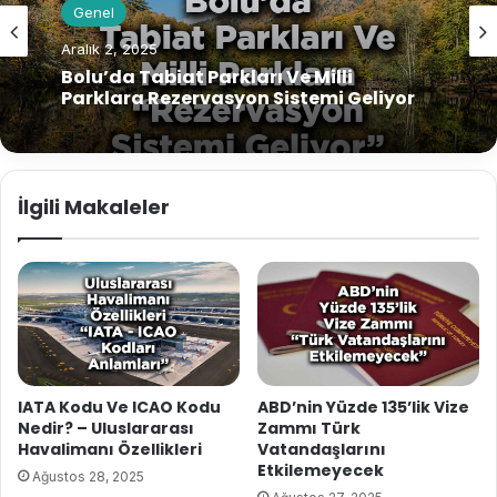
Genel
Aralık 2, 2025
Bolu’da Tabiat Parkları Ve Milli
Parklara Rezervasyon Sistemi Geliyor
İlgili Makaleler
IATA Kodu Ve ICAO Kodu
ABD’nin Yüzde 135’lik Vize
Nedir? – Uluslararası
Zammı Türk
Havalimanı Özellikleri
Vatandaşlarını
Etkilemeyecek
Ağustos 28, 2025