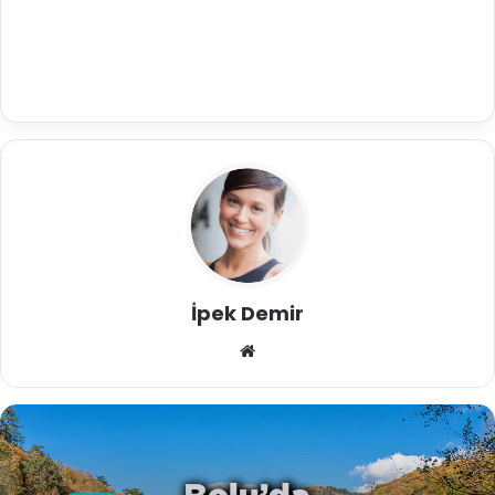
İpek Demir
We
b
sit
esi