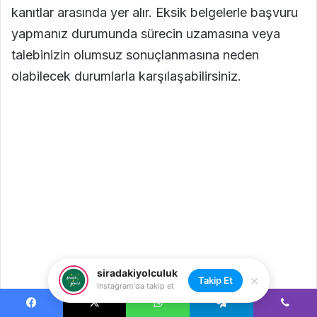
siradakiyolculuk
×
Takip Et
Instagram'da takip et