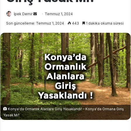
İpek Demir
B
Temmuz 1, 2024
i
Son güncelleme: Temmuz 1, 2024
443
1 dakika okuma süresi
r
e
-
p
o
s
t
a
g
ö
n
d
Konya'da Ormanlık Alanlara Giriş Yasaklandı! – Konya'da Ormana Giriş
e
Yasak Mı?
r
m