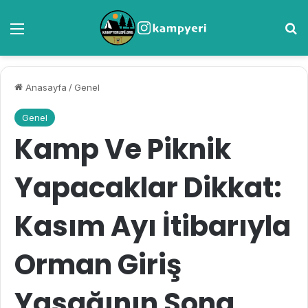
Menü
A
Anasayfa
/
Genel
Genel
Kamp Ve Piknik
Yapacaklar Dikkat:
Kasım Ayı İtibarıyla
Orman Giriş
Yasağının Sona