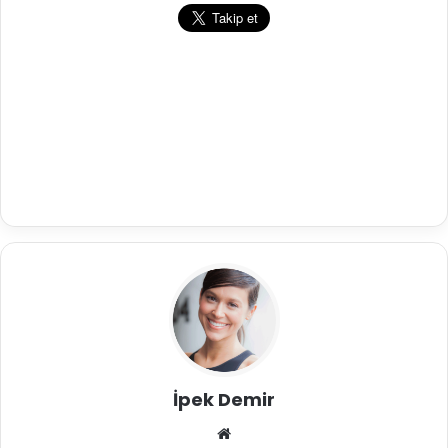
İpek Demir
We