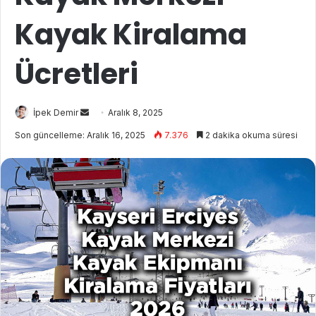
Kayak Kiralama
Ücretleri
İpek Demir
B
Aralık 8, 2025
i
Son güncelleme: Aralık 16, 2025
7.376
2 dakika okuma süresi
r
e
-
p
o
s
t
a
g
ö
n