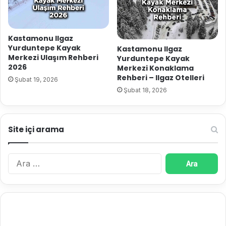
Kastamonu Ilgaz
Yurduntepe Kayak
Kastamonu Ilgaz
Merkezi Ulaşım Rehberi
Yurduntepe Kayak
2026
Merkezi Konaklama
Rehberi – Ilgaz Otelleri
Şubat 19, 2026
Şubat 18, 2026
Site içi arama
A
r
a
m
a
: