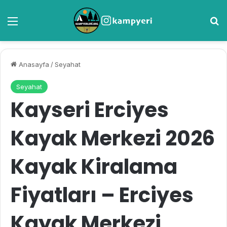
Menü
A
Anasayfa
/
Seyahat
Seyahat
Kayseri Erciyes
Kayak Merkezi 2026
Kayak Kiralama
Fiyatları – Erciyes
Kayak Merkezi