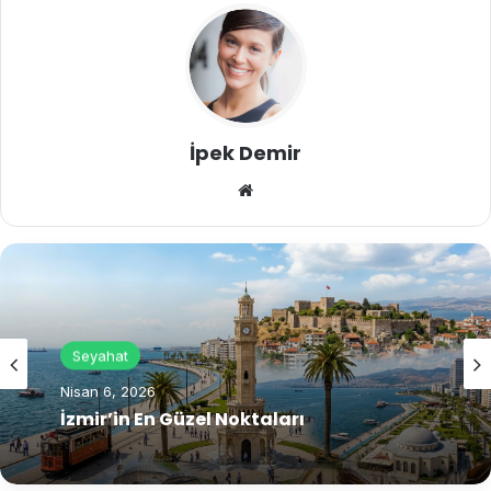
İpek Demir
We
b
sit
esi
Seyahat
Nisan 6, 2026
İzmir’in En Güzel Noktaları