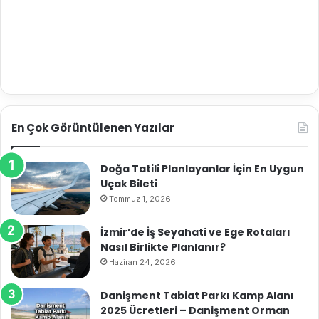
En Çok Görüntülenen Yazılar
Doğa Tatili Planlayanlar İçin En Uygun
Uçak Bileti
Temmuz 1, 2026
İzmir’de İş Seyahati ve Ege Rotaları
Nasıl Birlikte Planlanır?
Haziran 24, 2026
Danişment Tabiat Parkı Kamp Alanı
2025 Ücretleri – Danişment Orman