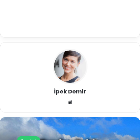
İpek Demir
We
b
sit
esi