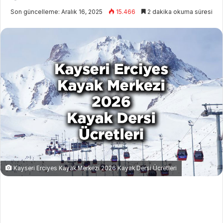
i
Son güncelleme: Aralık 16, 2025
15.466
2 dakika okuma süresi
r
e
-
p
o
s
t
a
g
ö
n
d
e
Kayseri Erciyes Kayak Merkezi 2026 Kayak Dersi Ücretleri
r
m
e
k