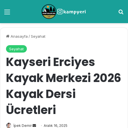
Menü
A
Anasayfa
/
Seyahat
Seyahat
Kayseri Erciyes
Kayak Merkezi 2026
Kayak Dersi
Ücretleri
İpek Demir
B
Aralık 16, 2025