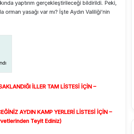
ında yaptırım gerçekleştirileceği bildirildi. Peki,
 orman yasağı var mı? İşte Aydın Valiliği’nin
ndı
AKLANDIĞI İLLER TAM LİSTESİ İÇİN –
İNİZ AYDIN KAMP YERLERİ LİSTESİ İÇİN –
etlerinden Teyit Ediniz)