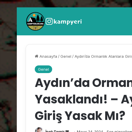
Anasayfa
/
Genel
/
Aydın’da Ormanlık Alanlara Gir
Genel
Aydın’da Ormanl
Yasaklandı! – 
Giriş Yasak Mı?
İpek Demir
B
Mayıs 24, 2024
Son güncelleme