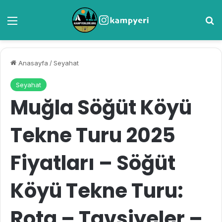
Menü
A
Anasayfa
/
Seyahat
Seyahat
Muğla Söğüt Köyü
Tekne Turu 2025
Fiyatları – Söğüt
Köyü Tekne Turu:
Rota – Tavsiyeler –