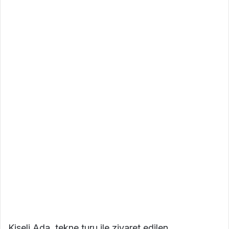
Kiseli Ada, tekne turu ile ziyaret edilen