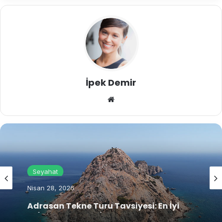
İpek Demir
We
b
sit
esi
Seyahat
Nisan 28, 2026
Adrasan Tekne Turu Tavsiyesi: En İyi
Tekne ve Uygun Fiyat