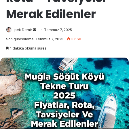
Merak Edilenler
İpek Demir
B
Temmuz 7, 2025
i
Son güncelleme: Temmuz 7, 2025
3.660
r
4 dakika okuma süresi
e
-
p
o
s
t
a
g
ö
n
d
e