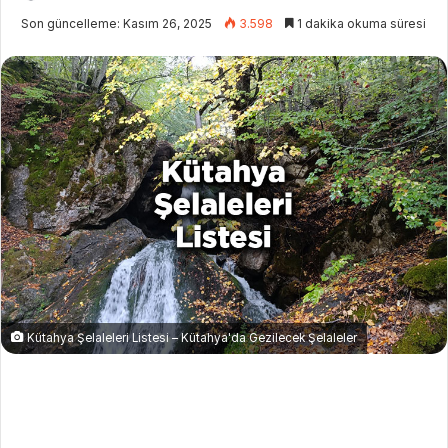
i
Son güncelleme: Kasım 26, 2025
3.598
1 dakika okuma süresi
r
e
-
p
o
s
t
a
g
ö
n
d
e
Kütahya Şelaleleri Listesi – Kütahya'da Gezilecek Şelaleler
r
m
e
k