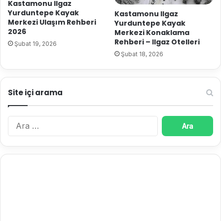
Kastamonu Ilgaz
Yurduntepe Kayak
Kastamonu Ilgaz
Merkezi Ulaşım Rehberi
Yurduntepe Kayak
2026
Merkezi Konaklama
Rehberi – Ilgaz Otelleri
Şubat 19, 2026
Şubat 18, 2026
Site içi arama
A
r
a
m
a
: