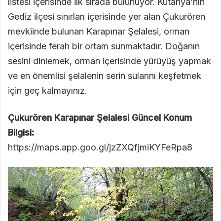
listesi içerisinde ilk sırada bulunuyor. Kütahya’nın
Gediz ilçesi sınırları içerisinde yer alan Çukurören
mevkiinde bulunan Karapınar Şelalesi, orman
içerisinde ferah bir ortam sunmaktadır. Doğanın
sesini dinlemek, orman içerisinde yürüyüş yapmak
ve en önemlisi şelalenin serin sularını keşfetmek
için geç kalmayınız.
Çukurören Karapınar Şelalesi Güncel Konum
Bilgisi:
https://maps.app.goo.gl/jzZXQfjmiKYFeRpa8