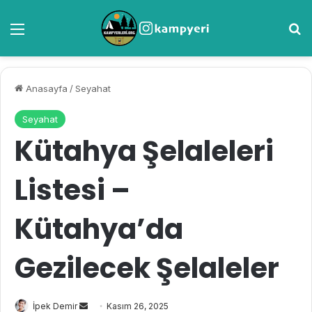
Menü
A
Anasayfa
/
Seyahat
Seyahat
Kütahya Şelaleleri
Listesi –
Kütahya’da
Gezilecek Şelaleler
İpek Demir
B
Kasım 26, 2025