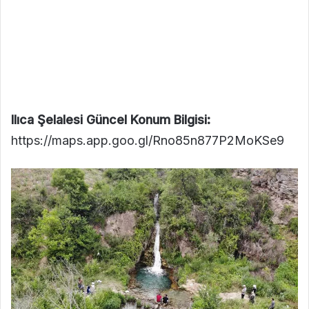
Ilıca Şelalesi Güncel Konum Bilgisi:
https://maps.app.goo.gl/Rno85n877P2MoKSe9