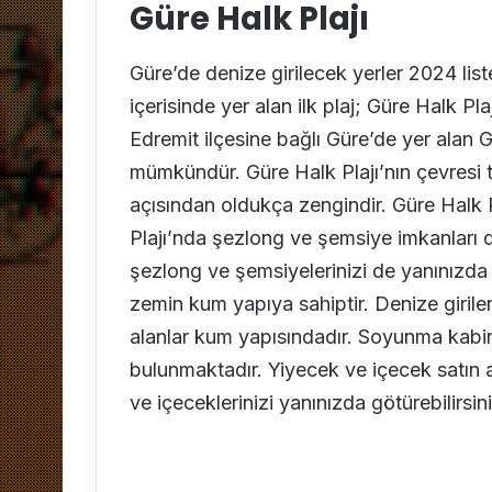
Güre Halk Plajı
Güre’de denize girilecek yerler 2024 liste
içerisinde yer alan ilk plaj; Güre Halk Pla
Edremit ilçesine bağlı Güre’de yer alan G
mümkündür. Güre Halk Plajı’nın çevresi 
açısından oldukça zengindir. Güre Halk Pl
Plajı’nda şezlong ve şemsiye imkanları d
şezlong ve şemsiyelerinizi de yanınızda g
zemin kum yapıya sahiptir. Denize girilen
alanlar kum yapısındadır. Soyunma kabinl
bulunmaktadır. Yiyecek ve içecek satın a
ve içeceklerinizi yanınızda götürebilirs