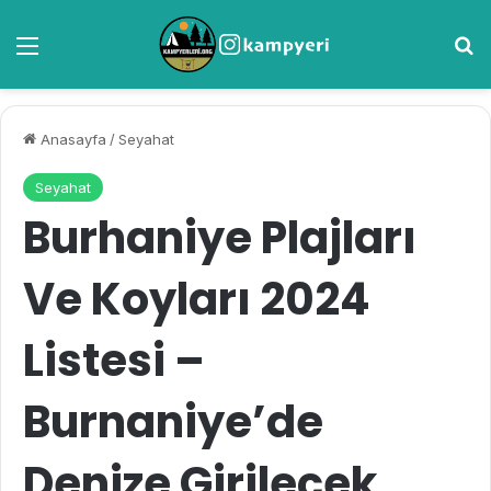
Menü
A
Anasayfa
/
Seyahat
Seyahat
Burhaniye Plajları
Ve Koyları 2024
Listesi –
Burnaniye’de
Denize Girilecek