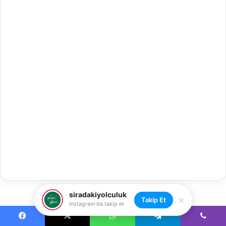
siradakiyolculuk
×
Takip Et
Instagram'da takip et