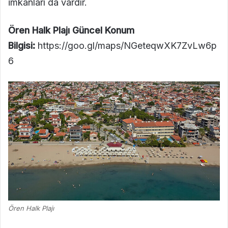
imkanları da vardır.
Ören Halk Plajı Güncel Konum
Bilgisi:
https://goo.gl/maps/NGeteqwXK7ZvLw6p
6
Ören Halk Plajı