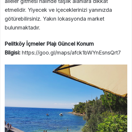
aileler gitmesi halinde taşlık alanlara dikkat
etmelidir. Yiyecek ve içeceklerinizi yanınızda
götürebilirsiniz. Yakın lokasyonda market
bulunmaktadır.
Pelitköy İçmeler Plajı Güncel Konum
Bilgisi:
https://goo.gl/maps/afck1bWYnEsnsQrt7