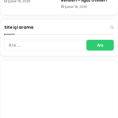
Rehberi – Ilgaz Otelleri
Şubat 19, 2026
Şubat 18, 2026
Site içi arama
A
r
a
m
a
: