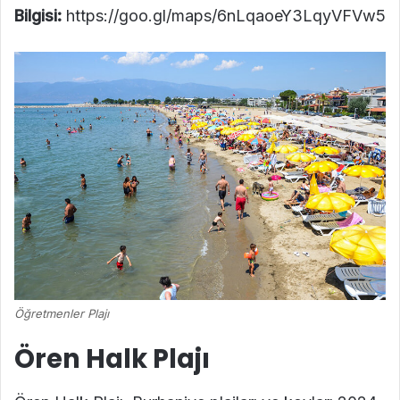
Bilgisi:
https://goo.gl/maps/6nLqaoeY3LqyVFVw5
Öğretmenler Plajı
Ören Halk Plajı