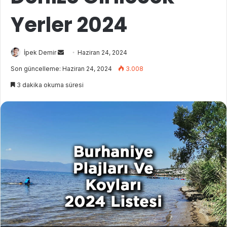
Yerler 2024
İpek Demir
B
Haziran 24, 2024
i
Son güncelleme: Haziran 24, 2024
3.008
r
3 dakika okuma süresi
e
-
p
o
s
t
a
g
ö
n
d
e