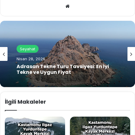
We
b
sit
esi
Seyahat
Nisan 6, 2026
İzmir’in En Güzel Noktaları
İlgili Makaleler