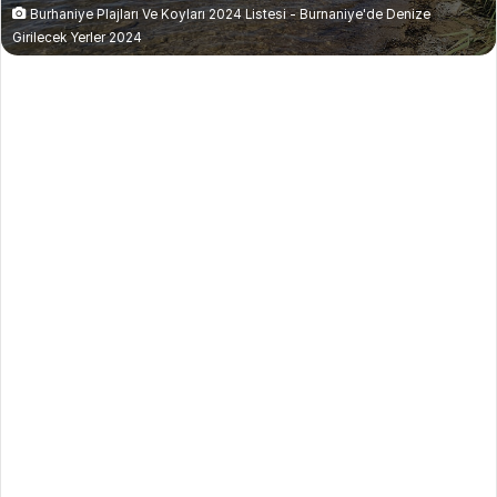
Burhaniye Plajları Ve Koyları 2024 Listesi - Burnaniye'de Denize
r
Girilecek Yerler 2024
m
e
k