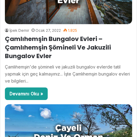
İpek Demir
Ocak 27, 2022
1.825
Çamlıhemşin Bungalov Evleri –
Çamlıhemşin Şömineli Ve Jakuzili
Bungalov Evler
Çamlıhemşin'de şömineli ve jakuzili bungalov evlerde tatil
yapmak için geç kalmayınız... İşte Çamlıhemşin bungalov evleri
ve bilgileri...
Devamını Oku »