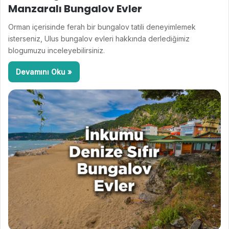
Manzaralı Bungalov Evler
Orman içerisinde ferah bir bungalov tatili deneyimlemek
isterseniz, Ulus bungalov evleri hakkında derlediğimiz
blogumuzu inceleyebilirsiniz.
Devamını Oku »