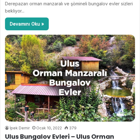
Derepazarı orman manzaralı ve şömineli bungalov evler sizleri
bekliyor...
Devamını Oku »
İpek Demir
Ocak 10, 2022
379
Ulus Bungalov Evleri – Ulus Orman