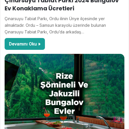
Çınarsuyu Tabiat Parkı 2024 Bungalov
Ev Konaklama Ücretleri
Çınarsuyu Tabiat Parkı, Ordu ilinin Ünye ilçesinde yer
almaktadır. Ordu – Samsun karayolu üzerinde bulunan
Çınarsuyu Tabiat Parkı, Ordu’da arkadaş…
Devamını Oku »