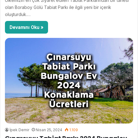
Ülkemizin en çok ziyaret edilen Tabiat Parklarından bir tanesi
olan Boraboy Gölü Tabiat Parkı ile ilgili yeni bir içerik
oluşturduk.…
Devamını Oku »
İpek Demir
Nisan 25, 2024
1.109