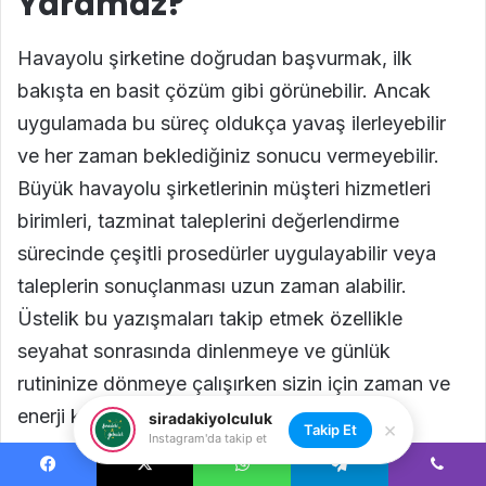
siradakiyolculuk
×
Takip Et
Instagram'da takip et