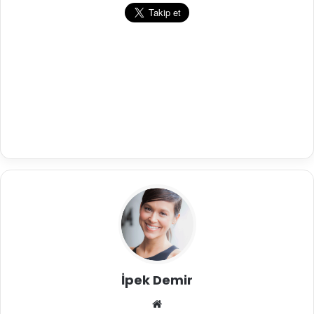
İpek Demir
We