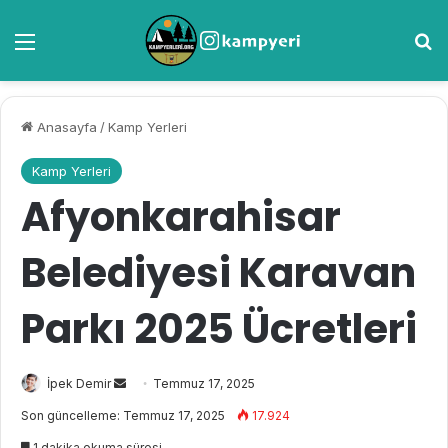
Menü
A
Anasayfa
/
Kamp Yerleri
Kamp Yerleri
Afyonkarahisar
Belediyesi Karavan
Parkı 2025 Ücretleri
İpek Demir
B
Temmuz 17, 2025
i
Son güncelleme: Temmuz 17, 2025
17.924
r
1 dakika okuma süresi